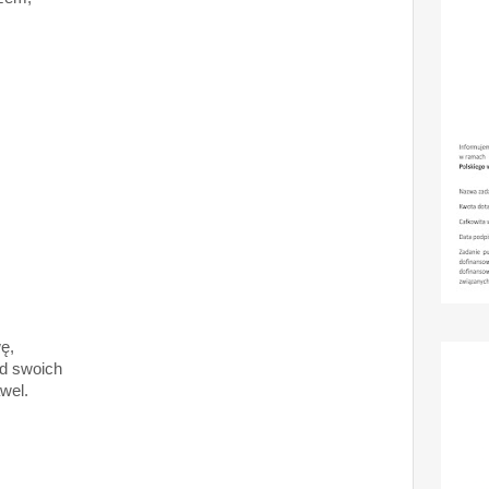
wę,
ód swoich
wel.