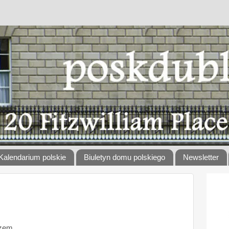
Kalendarium polskie
Biuletyn domu polskiego
Newsletter
zem,