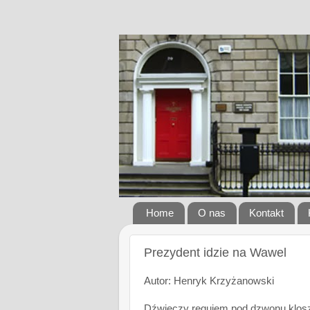
Home
O nas
Kontakt
Prezydent idzie na Wawel
Autor: Henryk Krzyżanowski
Dźwięczy requiem pod dzwonu klos