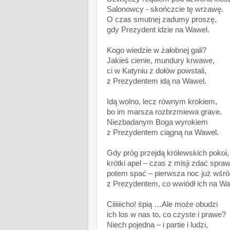
Salonowcy - skończcie tę wrzawę.
O czas smutnej zadumy proszę,
gdy Prezydent idzie na Wawel.
Kogo wiedzie w żałobnej gali?
Jakieś cienie, mundury krwawe,
ci w Katyniu z dołów powstali,
z Prezydentem idą na Wawel.
Idą wolno, lecz równym krokiem,
bo im marsza rozbrzmiewa grave.
Niezbadanym Boga wyrokiem
z Prezydentem ciągną na Wawel.
Gdy próg przejdą królewskich pokoi,
krótki apel – czas z misji zdać spra
potem spać – pierwsza noc już wśr
z Prezydentem, co wwiódł ich na Wa
Ciiiiiicho! śpią …Ale może obudzi
ich los w nas to, co czyste i prawe?
Niech pojedna – i partie i ludzi,