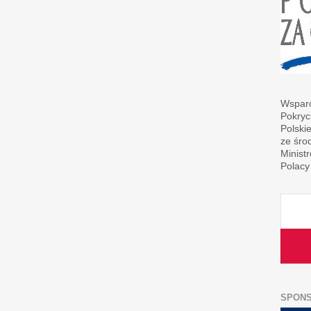
Wsparc
Pokryc
Polski
ze śro
Minist
Polacy
SPON