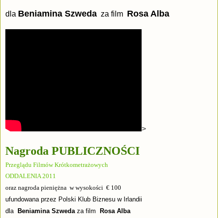
Beniamina Szweda
Rosa Alba
dla
za film
>
Nagroda PUBLICZNOŚCI
Przeglądu Filmów Krótkometrażowych
ODDALENIA 2011
oraz nagroda pieniężna w wysokości € 100
ufundowana przez Polski Klub Biznesu w Irlandii
dla
Beniamina Szweda
za film
Rosa Alba