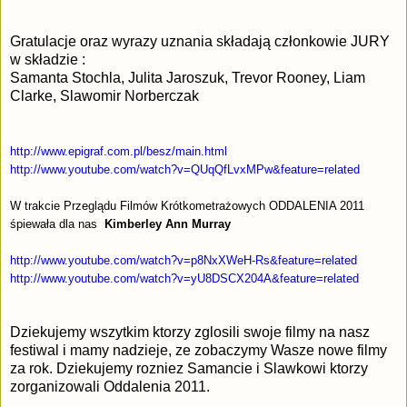
Gratulacje oraz wyrazy uznania składają członkowie JURY
w składzie :
Samanta Stochla, Julita Jaroszuk, Trevor Rooney, Liam
Clarke, Slawomir Norberczak
http://www.epigraf.com.pl/
besz/main.html
http://www.youtube.com/watch?
v=QUqQfLvxMPw&feature=related
W trakcie Przeglądu Filmów Krótkometrażowych ODDALENIA 2011
śpiewała dla nas
Kimberley Ann Murray
http://www.youtube.com/watch?
v=p8NxXWeH-Rs&feature=related
http://www.youtube.com/watch?
v=yU8DSCX204A&feature=related
Dziekujemy wszytkim ktorzy zglosili swoje filmy na nasz
festiwal i mamy nadzieje, ze zobaczymy Wasze nowe filmy
za rok. Dziekujemy rozniez Samancie i Slawkowi ktorzy
zorganizowali Oddalenia 2011.