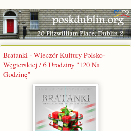
Bratanki - Wieczór Kultury Polsko-
Węgierskiej / 6 Urodziny "120 Na
Godzinę"