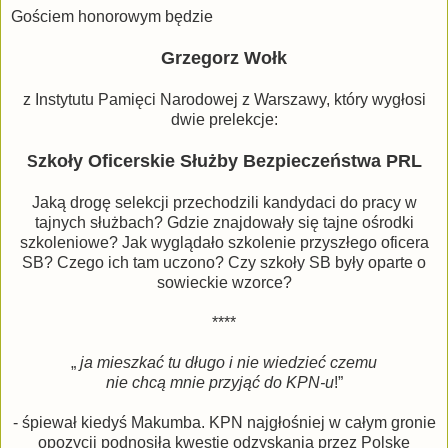
Gościem honorowym będzie
Grzegorz Wołk
z Instytutu Pamięci Narodowej z Warszawy, który wygłosi
dwie prelekcje:
zkoły Oficerskie Służby Bezpieczeństwa PRL
S
Jaką drogę selekcji przechodzili kandydaci do pracy w
tajnych służbach? Gdzie znajdowały się tajne ośrodki
szkoleniowe? Jak wyglądało szkolenie przyszłego oficera
SB? Czego ich tam uczono? Czy szkoły SB były oparte o
sowieckie wzorce?
****
„
ja mieszkać tu długo i nie wiedzieć czemu
nie chcą mnie przyjąć do KPN-u
!”
- śpiewał kiedyś Makumba. KPN najgłośniej w całym gronie
opozycji podnosiła kwestię odzyskania przez Polskę