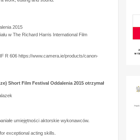
ra work, editing and sound.
alenia 2015
łu w The Richard Harris International Film
F R 606 https://www.camera.ie/products/canon-
ize) Short Film Festival Oddalenia 2015 otrzymał
alazek
paniałe umiejętności aktorskie wykonawców.
for exceptional acting skills.