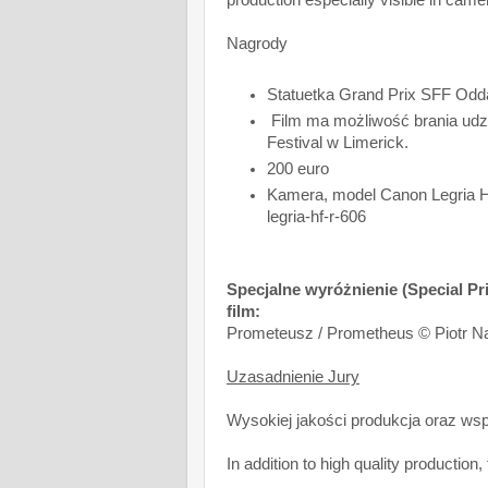
production especially visible in came
Nagrody
Statuetka Grand Prix SFF Odd
Film ma możliwość brania udzia
Festival w Limerick.
200 euro
Kamera, model Canon Legria H
legria-hf-r-606
Specjalne wyróżnienie (Special Pr
film:
Prometeusz / Prometheus © Piotr N
Uzasadnienie Jury
Wysokiej jakości produkcja oraz ws
In addition to high quality production, 