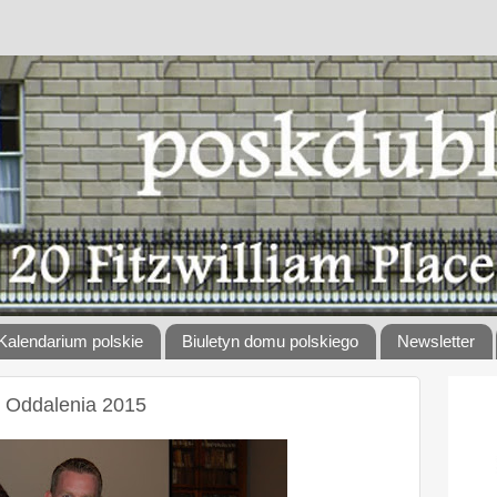
Kalendarium polskie
Biuletyn domu polskiego
Newsletter
l Oddalenia 2015