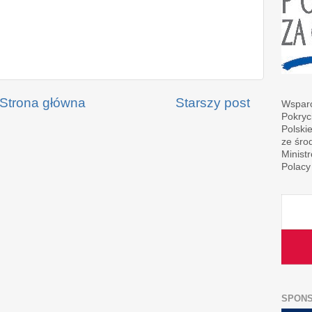
Strona główna
Starszy post
Wsparc
Pokryc
Polski
ze śro
Minist
Polacy
SPON