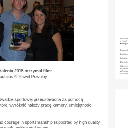
alenia 2015 otrzymał film:
 moutains © Paweł Powolny
 i odwadze sportowej przedstawiona za pomocą
 której wyróżnić należy pracę kamery, umiejętności
and courage in sportsmanship supported by high quality