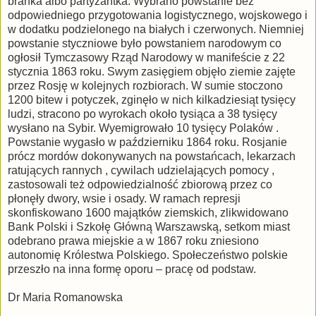
branka albo partyzantka. Wybrano powstanie bez
odpowiedniego przygotowania logistycznego, wojskowego i
w dodatku podzielonego na białych i czerwonych. Niemniej
powstanie styczniowe było powstaniem narodowym co
ogłosił Tymczasowy Rząd Narodowy w manifeście z 22
stycznia 1863 roku. Swym zasięgiem objęło ziemie zajęte
przez Rosję w kolejnych rozbiorach. W sumie stoczono
1200 bitew i potyczek, zginęło w nich kilkadziesiąt tysięcy
ludzi, stracono po wyrokach około tysiąca a 38 tysięcy
wysłano na Sybir. Wyemigrowało 10 tysięcy Polaków .
Powstanie wygasło w październiku 1864 roku. Rosjanie
prócz mordów dokonywanych na powstańcach, lekarzach
ratujących rannych , cywilach udzielających pomocy ,
zastosowali też odpowiedzialność zbiorową przez co
płonęły dwory, wsie i osady. W ramach represji
skonfiskowano 1600 majątków ziemskich, zlikwidowano
Bank Polski i Szkołę Główną Warszawską, setkom miast
odebrano prawa miejskie a w 1867 roku zniesiono
autonomię Królestwa Polskiego. Społeczeństwo polskie
przeszło na inna formę oporu – pracę od podstaw.
Dr Maria Romanowska