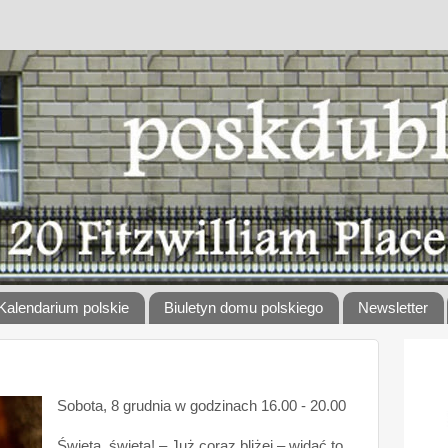
Kalendarium polskie
Biuletyn domu polskiego
Newsletter
Sobota, 8 grudnia w godzinach 16.00 - 20.00
Święta, święta! – Już coraz bliżej – widać to