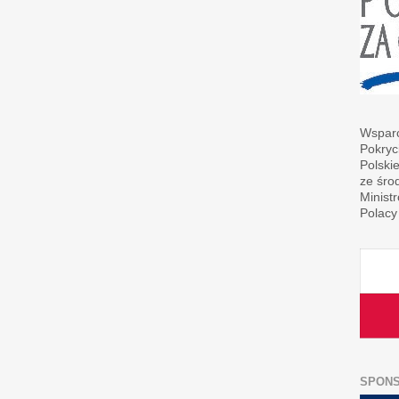
Wsparc
Pokryc
Polski
ze śro
Minist
Polacy
SPON