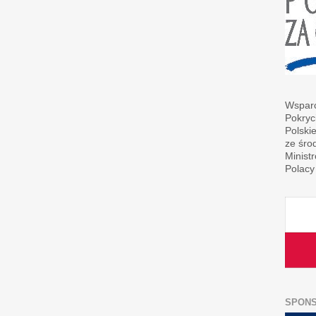
Wsparc
Pokryc
Polski
ze śro
Minist
Polacy
SPON