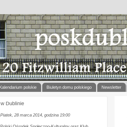
Kalendarium polskie
Biuletyn domu polskiego
Newsletter
w Dublinie
Piatek, 28 marca 2014, godzina 19:00
Polski Ośrodek Społeczno-Kulturalny oraz Klub