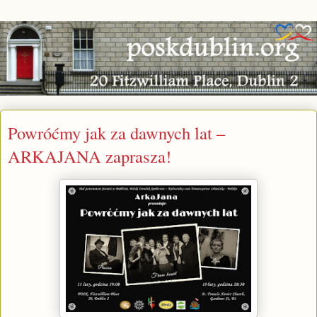
Powróćmy jak za dawnych lat –
ARKAJANA zaprasza!