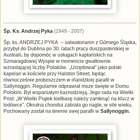
Śp. Ks. Andrzej Pyka
(1949 - 2007)
Śp. ks. ANDRZEJ PYKA – salwatorianin z Górnego Śląska,
przybył do Dublina po 30. latach pracy duszpasterskiej w
Australii, by dopomóc w usługach kapłańskich na
Szmaragdowej Wyspie w momencie gwałtownie
wzrastającej liczby Polaków. „Urzędował” jako polski
kapelan w kościele przy Halston Street, będąc
równocześnie proboszczem w irlandzkiej parafii w
Sallynoggin. Regularnie odprawiał msze święte w Domu
Polskim. Był wspaniałym kaznodzieją. Jego rada na Wielki
Post: „W Wielki Piątek kiełbasę należy zamknąć na klucz w
lodówce”. Okrutna choroba zabrała go nagle, w sile wieku.
Pochowany został na terenie swej parafii w
Sallynoggin.