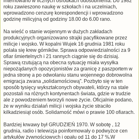
internowano w licznych ośrodkach odosobnienia. Do 1982
roku zawieszono naukę w szkołach i na uczelniach,
wprowadzono cenzurę korespondencji i wprowadzono
godzinę milicyjną od godziny 18.00 do 6.00 rano.
Na wieść o stanie wojennym w dużych zakładach
produkcyjnych organizowano strajki pacyfikowane przez
milicje i wojsko. W kopalni Wujek 16 grudnia 1981 roku
polała się krew górników. Sprawa odpowiedzialności za 9
ofiar śmiertelnych i 21 rannych ciągnie się do dzisiaj.
Sprawą rzutującą na obecna sytuację miała wysyłka
niepożądanych opozycjonistów za granicę z paszportem w
jedna stronę a po odwołaniu stanu wojennego dobrowolna
emigracja zwana „solidarnościową”. Pozbyto się w ten
sposób tysięcy wykształconych obywateli, którzy na stale
pozostali na różnych kontynentach świata, gdzie w trudzie
ale z powodzeniem tworzyli nowe życie. Oficjalnie podano,
że w wyniku działań milicji i wojska życie straciło
kilkadziesiąt osób. Solidarność mówi o prawie 100 ofiarach.
Bardziej krwawy był GRUDZIEŃ 1970. W sobotę , 12
grudnia, radio i telewizja poinformowały o podwyżce cen
artykułów żywnościowych i opału od 11 do 17 %.W