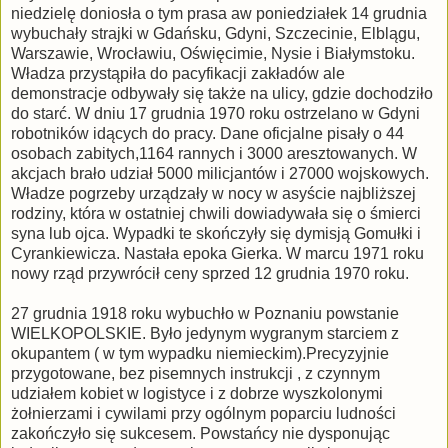
niedzielę doniosła o tym prasa aw poniedziałek 14 grudnia
wybuchały strajki w Gdańsku, Gdyni, Szczecinie, Elblągu,
Warszawie, Wrocławiu, Oświęcimie, Nysie i Białymstoku.
Władza przystąpiła do pacyfikacji zakładów ale
demonstracje odbywały się także na ulicy, gdzie dochodziło
do starć. W dniu 17 grudnia 1970 roku ostrzelano w Gdyni
robotników idących do pracy. Dane oficjalne pisały o 44
osobach zabitych,1164 rannych i 3000 aresztowanych. W
akcjach brało udział 5000 milicjantów i 27000 wojskowych.
Władze pogrzeby urządzały w nocy w asyście najbliższej
rodziny, która w ostatniej chwili dowiadywała się o śmierci
syna lub ojca. Wypadki te skończyły się dymisją Gomułki i
Cyrankiewicza. Nastała epoka Gierka. W marcu 1971 roku
nowy rząd przywrócił ceny sprzed 12 grudnia 1970 roku.
27 grudnia 1918 roku wybuchło w Poznaniu powstanie
WIELKOPOLSKIE. Było jedynym wygranym starciem z
okupantem ( w tym wypadku niemieckim).Precyzyjnie
przygotowane, bez pisemnych instrukcji , z czynnym
udziałem kobiet w logistyce i z dobrze wyszkolonymi
żołnierzami i cywilami przy ogólnym poparciu ludności
zakończyło się sukcesem. Powstańcy nie dysponując